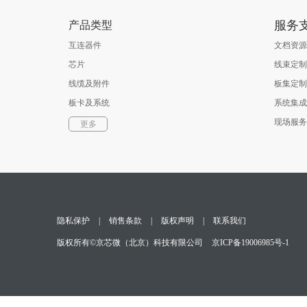
服务
产品类型
互连器件
文档资源
芯片
线束定制
线缆及附件
板集定制
板卡及系统
系统集成
软件
现场服务
更多
光通信器件
测试与测量
隐私保护
|
销售条款
|
版权声明
|
联系我们
版权所有©京芯微（北京）科技有限公司
京ICP备19006985号-1