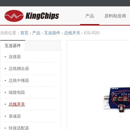
产品
原料制造商
当前位置：
首页
›
产品
›
互连器件
›
总线开关
›
ESI-R20
互连器件
连接器
总线耦合器
+
总线中继器
端接电阻
总线开关
衰减器
转接适配器