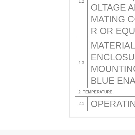
1.2
OLTAGE A
MATING 
R OR EQUI
MATERIAL
ENCLOSUR
1.3
MOUNTING
BLUE EN
2. TEMPERATURE:
OPERATIN
2.1