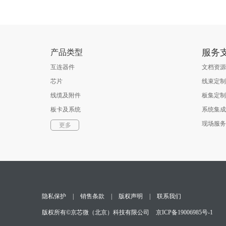
服务
产品类型
互连器件
文档资源
芯片
线束定制
线缆及附件
板集定制
板卡及系统
系统集成
软件
现场服务
更多
光通信器件
测试与测量
隐私保护
|
销售条款
|
版权声明
|
联系我们
版权所有©京芯微（北京）科技有限公司
京ICP备19006985号-1