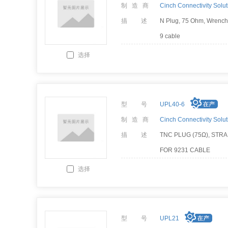
制 造 商
Cinch Connectivity Solut
描 述
N Plug, 75 Ohm, Wrench 
9 cable
选择
型 号
UPL40-6
制 造 商
Cinch Connectivity Solut
描 述
TNC PLUG (75Ω), STR
FOR 9231 CABLE
选择
型 号
UPL21