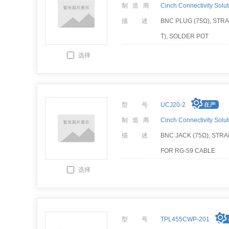
制 造 商
Cinch Connectivity Solut
描 述
BNC PLUG (75Ω), STR
T), SOLDER POT
选择
型 号
UCJ20-2
制 造 商
Cinch Connectivity Solut
描 述
BNC JACK (75Ω), STR
FOR RG-59 CABLE
选择
型 号
TPL455CWP-201