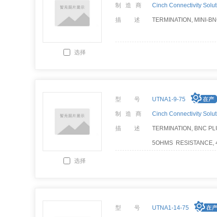
制 造 商
Cinch Connectivity Solut
描 述
TERMINATION, MINI-BN
选择
型 号
UTNA1-9-75
制 造 商
Cinch Connectivity Solut
描 述
TERMINATION, BNC PLU
5OHMS RESISTANCE, 4
W/ STD. END RING
选择
型 号
UTNA1-14-75