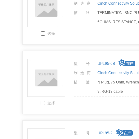
制 造 商
Cinch Connectivity Solut
描 述
TERMINATION, BNC PLU
5OHMS RESISTANCE, G
SST LANYARD W/ STD.
选择
型 号
UPL95-6B
制 造 商
Cinch Connectivity Solut
描 述
N Plug, 75 Ohm, Wrench 
9, RG-13 cable
选择
型 号
UPL95-2