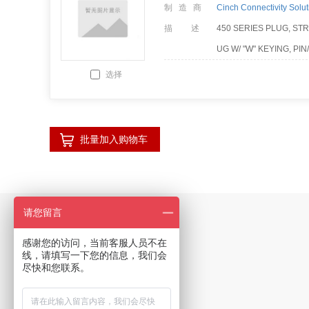
制 造 商
Cinch Connectivity Solut
描 述
450 SERIES PLUG, STR
UG W/ "W" KEYING, PI
M17/176-00002 CABLE
选择
批量加入购物车
请您留言
产品类型
感谢您的访问，当前客服人员不在
互连器件
线，请填写一下您的信息，我们会
尽快和您联系。
芯片
线缆及附件