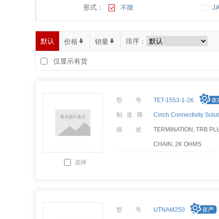
形式：
不限
J
默认
排序：
价格
*
销量
*
仅显示有货
型 号
TET-1553-1-2K
制 造 商
Cinch Connectivity Solut
描 述
TERMINATION, TRB PL
CHAIN, 2K OHMS
选择
型 号
UTNAM250