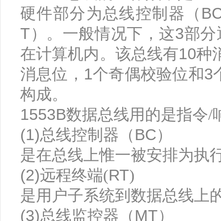
B
硬件部分为总线控制器（
T
3
）。一般情况下，这
部分
10
在计算机内。该总线有
种
1
3
消息位，
个奇偶校验位和
构成。
1553B
数据总线用的是指令/
(1)
BC
总线控制器（
）
是在总线上惟一被安排为执
(2)
RT
远程终端(
)
是用户子系统到数据总线上
(3)
MT
总线监控器（
）