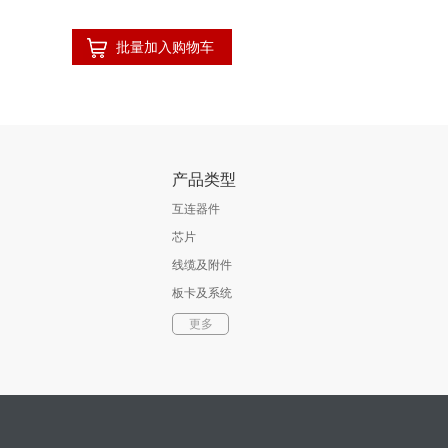
批量加入购物车
产品类型
互连器件
芯片
线缆及附件
板卡及系统
软件
更多
光通信器件
测试与测量