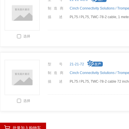
制 造 商
Cinch Connectivity Solutions /
Trompe
描 述
PL75 / PL75, TWC-78-2 cable, 1 mete
选择
型 号
21-21-72
制 造 商
Cinch Connectivity Solutions /
Trompe
描 述
PL75 / PL75, TWC-78-2 cable 72 inc
选择
批量加入购物车