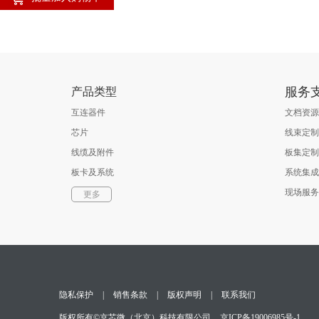
服务
产品类型
互连器件
文档资源
芯片
线束定制
线缆及附件
板集定制
板卡及系统
系统集成
软件
现场服务
更多
光通信器件
测试与测量
隐私保护
|
销售条款
|
版权声明
|
联系我们
版权所有©京芯微（北京）科技有限公司
京ICP备19006985号-1