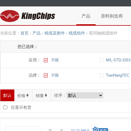
产品
原料制造商
当前位置：
首页
›
产品
›
线缆及附件
›
线缆组件
›
双同轴线缆组件
您已选择：
应用：
不限
MIL-STD-1553
品牌：
不限
TianHangTEC
默认
排序：
价格
*
销量
*
仅显示有货
型 号
21-21-M5.0