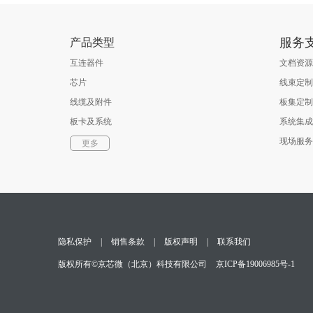
服务
产品类型
互连器件
文档资源
芯片
线束定制
线缆及附件
板集定制
板卡及系统
系统集成
软件
现场服务
更多
光通信器件
测试与测量
隐私保护
|
销售条款
|
版权声明
|
联系我们
版权所有©京芯微（北京）科技有限公司
京ICP备19006985号-1