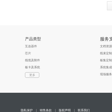
服务
产品类型
互连器件
文档资源
芯片
线束定制
线缆及附件
板集定制
板卡及系统
系统集成
软件
现场服务
更多
光通信器件
测试与测量
隐私保护
|
销售条款
|
版权声明
|
联系我们