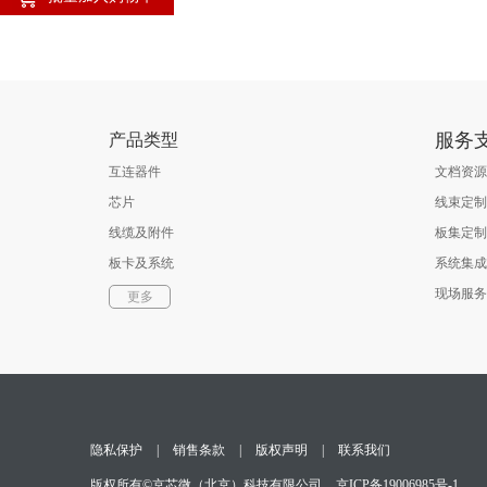
服务
产品类型
互连器件
文档资源
芯片
线束定制
线缆及附件
板集定制
板卡及系统
系统集成
软件
现场服务
更多
光通信器件
测试与测量
隐私保护
|
销售条款
|
版权声明
|
联系我们
版权所有©京芯微（北京）科技有限公司
京ICP备19006985号-1