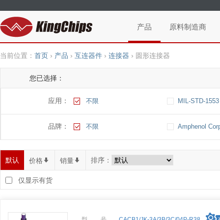
产品
原料制造商
当前位置：
首页
›
产品
›
互连器件
›
连接器
›
圆形连接器
您已选择：
应用：
不限
MIL-STD-1553
品牌：
不限
Amphenol Corp
默认
排序：
价格
*
销量
*
仅显示有货
型 号
CACB1/JK-3A/3B/3C/04P-R38