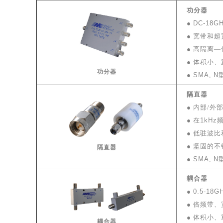
功分器
●
DC-18G
● 宽带和
● 高隔离
●
体积小、
功分器
●
SMA
,
N
隔直器
●
内部/外
● 在
1kHz
●
低驻波比
●
坚固的不
隔直器
●
SMA
,
N
耦合器
●
0.5-18G
●
倍频带、
● 体积小
耦合器