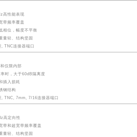
Hz
高性能表现
超宽带频率覆盖
—低相位，幅度不平衡
重量轻、结构坚固
型
,
TNC
连接器端口
部和仅限内部
频率时，大于
60dB
隔离度
和插入损耗
锈钢结构
型
,
TNC
,
7mm
,
7/16
连接器端口
Hz
高定向性
宽带和超宽带频率覆盖
、重量轻、结构坚固