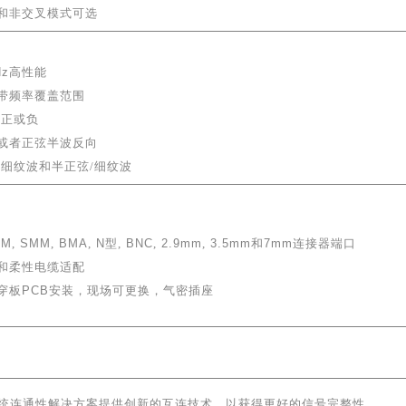
和非交叉模式可选
Hz
高性能
窄带频率覆盖范围
-正或负
或者正弦半波反向
/细纹波和半正弦/细纹波
SM
,
SMM
,
BMA
,
N
型
,
BNC
,
2.9mm
,
3.5mm
和
7mm
连接器端口
性和柔性电缆适配
穿板
PCB
安装，现场可更换，气密插座
统连通性解决方案提供创新的互连技术，以获得更好的信号完整性。