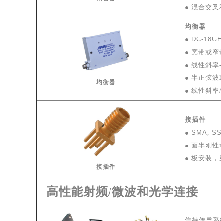
●
混合交叉
均衡器
●
DC-18G
● 宽带或
● 线性斜率
●
半正弦波
均衡器
●
线性斜率
接插件
●
SMA
,
S
● 面半刚
● 板安装，
接插件
高性能射频/微波和光学连接
信持传导系