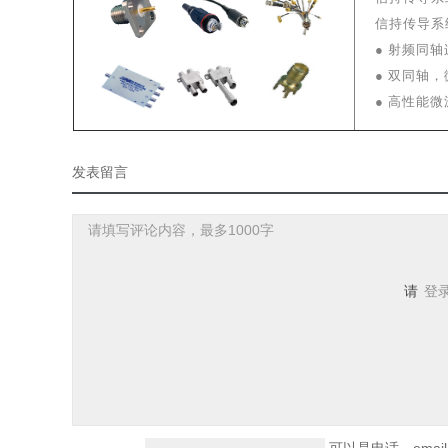
信持传导系
● 射频同
● 双同轴
●
高性能微
发表留言
请
登