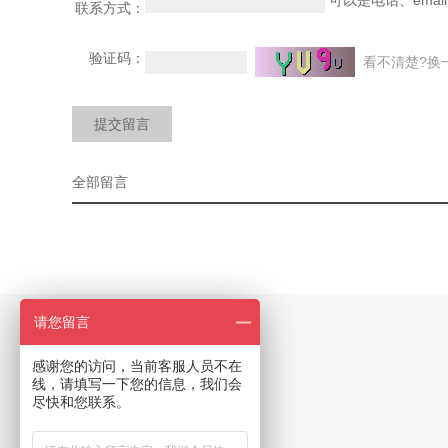
可以是电话、email
联系方式：
验证码：
看不清楚?换
提交留言
全部留言
请您留言
产品类型
感谢您的访问，当前客服人员不在
互连器件
线，请填写一下您的信息，我们会
尽快和您联系。
芯片
线缆及附件